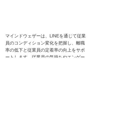
マインドウェザー
は、LINEを通じて従業
員のコンディション変化を把握し、離職
率の低下と従業員の定着率の向上をサポ
ートします。従業員の気持ちやエンゲー
ジメントを天気で表現し、職場の不満や
ストレスを可視化することで、改善策を
見つけ出すことができます。
このツールの特徴としては、
簡単な導入
と高い返答率
が挙げられます。メールア
ドレスが不要で、社員番号と生年月日の
入力だけで導入が可能です。また、週一
の質問や上司のフォローアップ機能な
ど、従業員の声に敏感に反応し、早期に
問題を解決する仕組みが整っています。